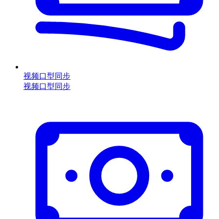
视频口型同步
视频口型同步