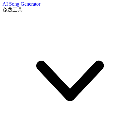
AI Song Generator
免费工具