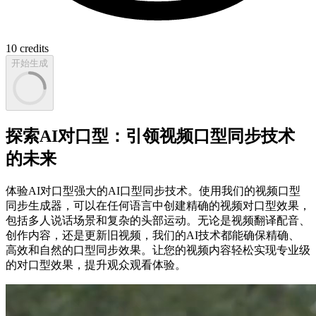
10
credits
开始生成
探索AI对口型：引领视频口型同步技术
的未来
体验AI对口型强大的AI口型同步技术。使用我们的视频口型
同步生成器，可以在任何语言中创建精确的视频对口型效果，
包括多人说话场景和复杂的头部运动。无论是视频翻译配音、
创作内容，还是更新旧视频，我们的AI技术都能确保精确、
高效和自然的口型同步效果。让您的视频内容轻松实现专业级
的对口型效果，提升观众观看体验。