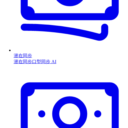
潜在同步
潜在同步口型同步 AI