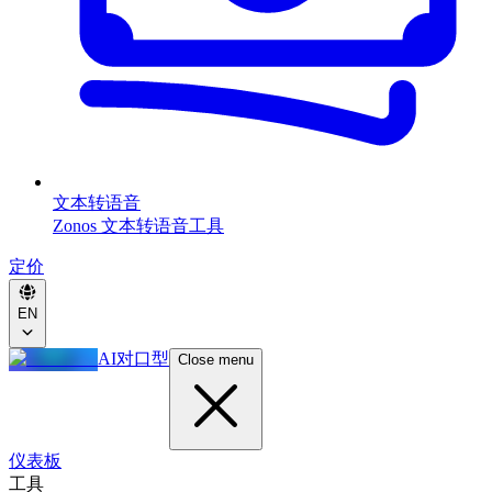
文本转语音
Zonos 文本转语音工具
定价
EN
AI对口型
Close menu
仪表板
工具