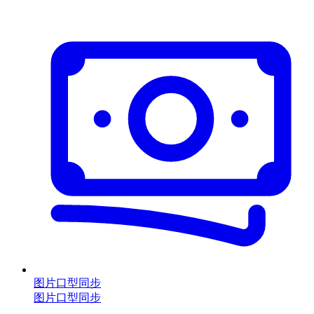
图片口型同步
图片口型同步